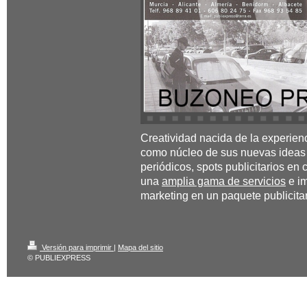
Creatividad nacida de la experie
como núcleo de sus nuevas ideas p
periódicos, spots publicitarios e
una
amplia gama de servicios
e i
marketing en un paquete publicita
Versión para imprimir
|
Mapa del sitio
© PUBLIEXPRESS