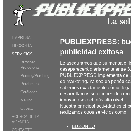
EMPRESA
PUBLIEXPRESS: bue
FILOSOFÍA
publicidad exitosa
SERVICIOS
Buzoneo
Le aseguramos que su mensaje ll
Profesional
desaparecerá diariamente entre 3.
PUBLIEXPRESS implementa de un 
Poming/Perching
de marketing. Ya sea en periódico
Parabriseo
sabemos exactamente cómo llegar
Catálogos
desarrollamos soluciones de comu
innovadoras del más alto nivel.
Mailing
Nuestra principal actividad es el
Otros....
realizamos otros servicios como:
ACERCA DE LA
AGENCIA
B
UZONEO
CONTACTO